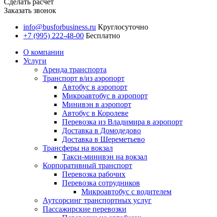
Сделать расчет
Заказать звонок
info@busforbusiness.ru
Круглосуточно
+7 (995) 222-48-00
Бесплатно
О компании
Услуги
Аренда транспорта
Транспорт в/из аэропорт
Автобус в аэропорт
Микроавтобус в аэропорт
Минивэн в аэропорт
Автобус в Королеве
Перевозка из Владимира в аэропорт
Доставка в Домодедово
Доставка в Шереметьево
Трансферы на вокзал
Такси-минивэн на вокзал
Корпоративный транспорт
Перевозка рабочих
Перевозка сотрудников
Микроавтобус с водителем
Аутсорсинг транспортных услуг
Пассажирские перевозки