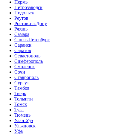
Пермь
Петрозаводск
Подольск
Реутов
Ростов-на-Дону
Рязань
Самара
Санкт-Петербург
Саранск
Саратов
Севастополь
Симферополь
Смоленск
Сочи
Ставрополь
Сургут
Тамбов
Тверь
Тольятти
Томск
Тула
Тюмень
Улан-Удэ
Ульяновск
Уфа