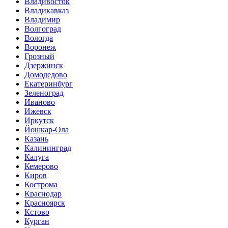
Владивосток
Владикавказ
Владимир
Волгоград
Вологда
Воронеж
Грозный
Дзержинск
Домодедово
Екатеринбург
Зеленоград
Иваново
Ижевск
Иркутск
Йошкар-Ола
Казань
Калининград
Калуга
Кемерово
Киров
Кострома
Краснодар
Красноярск
Кстово
Курган