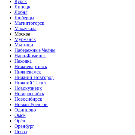
Курск
Липецк
Лобня
Люберцы
Магнитогорск
Махачкала
Москва
Мурманск
Мытищи
Набережные Челны
Наро-Фоминск
Находка
Нижневартовск
Нижнекамск
Нижний Новгород
Нижний Тагил
Новокузнецк
Новороссийск
Новосибирск
Новый Уренгой
Одинцово
Омск
Орёл
Оренбург
Пенза