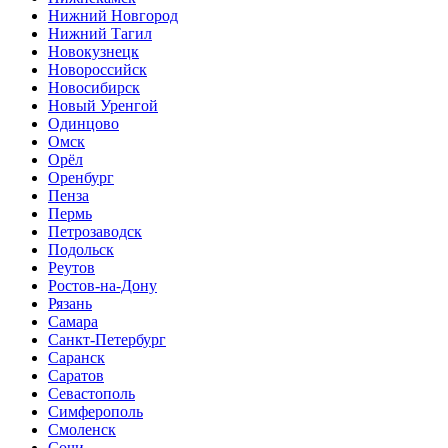
Нижний Новгород
Нижний Тагил
Новокузнецк
Новороссийск
Новосибирск
Новый Уренгой
Одинцово
Омск
Орёл
Оренбург
Пенза
Пермь
Петрозаводск
Подольск
Реутов
Ростов-на-Дону
Рязань
Самара
Санкт-Петербург
Саранск
Саратов
Севастополь
Симферополь
Смоленск
Сочи