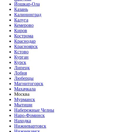
Йошкар-Ола
Казань
Калининград
Калуга
Кемерово
Киров
Кострома
Краснодар
Красноярск
Кстово
Курган
Курск
Липецк
Лобня
Люберцы
Магнитогорск
Махачкала
Москва
Мурманск
Мытищи
Набережные Челны
Наро-Фоминск
Находка
Нижневартовск
Нижнекамск