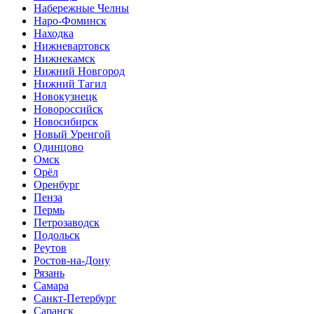
Набережные Челны
Наро-Фоминск
Находка
Нижневартовск
Нижнекамск
Нижний Новгород
Нижний Тагил
Новокузнецк
Новороссийск
Новосибирск
Новый Уренгой
Одинцово
Омск
Орёл
Оренбург
Пенза
Пермь
Петрозаводск
Подольск
Реутов
Ростов-на-Дону
Рязань
Самара
Санкт-Петербург
Саранск